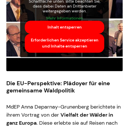
Schaltfläche unten. Bitte beachten Sie,
dass dabei Daten an Drittanbieter
weitergegeben werden.
Mehr Informationen
Inhalt entsperren
Erforderlichen Service akzeptieren
und Inhalte entsperren
Die EU-Perspektive: Plädoyer für eine
gemeinsame Waldpolitik
MdEP Anna Deparnay-Grunenberg berichtete in
ihrem Vortrag von der
Vielfalt der Wälder in
ganz Europa
. Diese erlebte sie auf Reisen nach