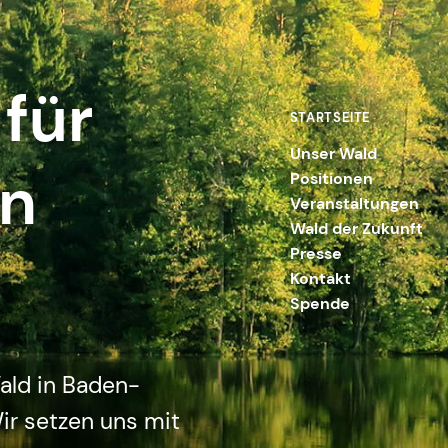
für
STARTSEITE
Unser Wald
en
Positionen
Veranstaltungen
Wald der Zukunft
Presse
Kontakt
Spende
ald in Baden-
ir setzen uns mit