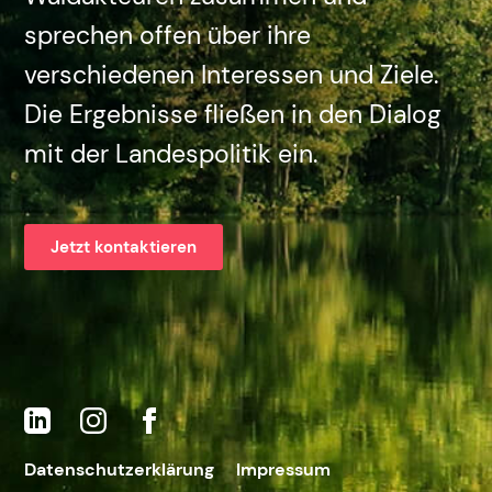
sprechen offen über ihre
verschiedenen Interessen und Ziele.
Die Ergebnisse fließen in den Dialog
mit der Landespolitik ein.
Jetzt kontaktieren
Datenschutzerklärung
Impressum