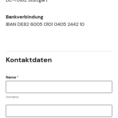
DE-70182 Stuttgart
e
s
w
Bankverbindung
a
IBAN DE82 6005 0101 0405 2442 10
l
d
v
e
r
Kontaktdaten
b
a
n
d
Name
*
Vorname