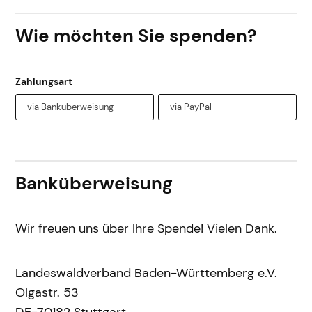
h
Wie möchten Sie spenden?
r
e
S
p
Zahlungsart
e
via Banküberweisung
via PayPal
n
d
e
a
Banküberweisung
n
d
e
Wir freuen uns über Ihre Spende! Vielen Dank.
n
L
a
Landeswaldverband Baden-Württemberg e.V.
n
Olgastr. 53
d