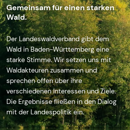
Gemeinsam für einen starken
Wald.
Der Landeswaldverband gibt dem
Wald in Baden-Württemberg eine
starke Stimme. Wir setzen uns mit
Waldakteuren zusammen und
sprechen offen über ihre
verschiedenen Interessen und Ziele.
Die Ergebnisse fließen in den Dialog
mit der Landespolitik ein.