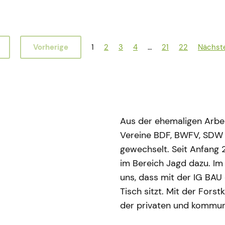
Vorherige
1
2
3
4
…
21
22
Nächst
Aus der ehemaligen Arbei
Vereine BDF, BWFV, SDW
gewechselt. Seit Anfang 
im Bereich Jagd dazu. Im
uns, dass mit der IG BAU
Tisch sitzt. Mit der Fors
der privaten und kommunal