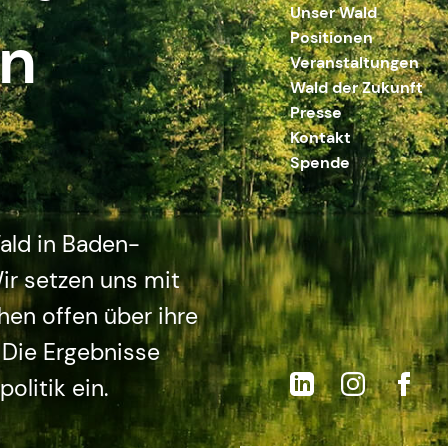
Unser Wald
en
Positionen
Veranstaltungen
Wald der Zukunft
Presse
Kontakt
Spende
ald in Baden-
ir setzen uns mit
en offen über ihre
 Die Ergebnisse
olitik ein.