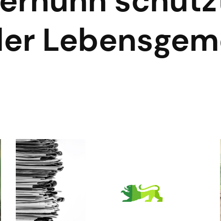
erhuhn schützt
t der Lebensge