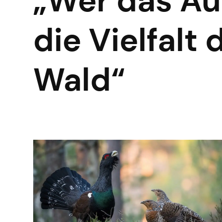
„Wer das Au
die Vielfal
Wald“