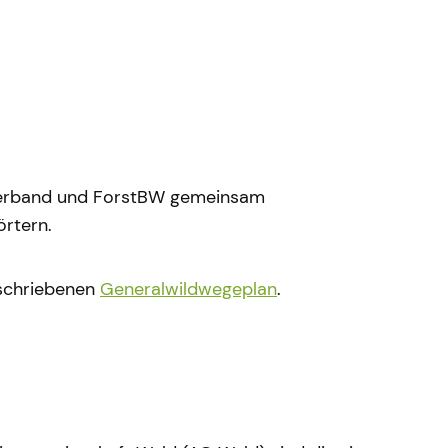
dverband und ForstBW gemeinsam
rtern.
eschriebenen
Generalwildwegeplan
.