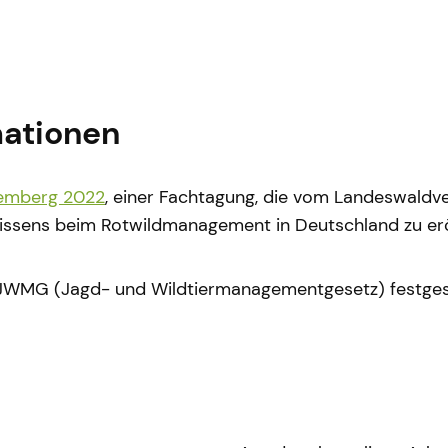
mationen
temberg 2022
, einer Fachtagung, die vom Landeswal
issens beim Rotwildmanagement in Deutschland zu erö
46 JWMG (Jagd- und Wildtiermanagementgesetz) festg