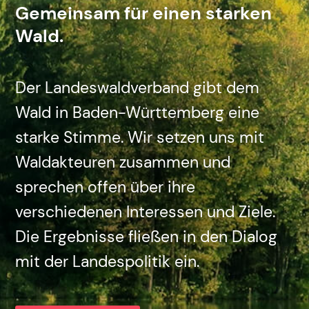
Gemeinsam für einen starken
Wald.
Der Landeswaldverband gibt dem
Wald in Baden-Württemberg eine
starke Stimme. Wir setzen uns mit
Waldakteuren zusammen und
sprechen offen über ihre
verschiedenen Interessen und Ziele.
Die Ergebnisse fließen in den Dialog
mit der Landespolitik ein.