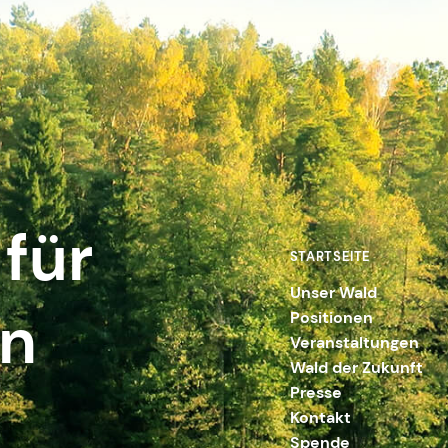
für
STARTSEITE
Unser Wald
en
Positionen
Veranstaltungen
Wald der Zukunft
Presse
Kontakt
Spende