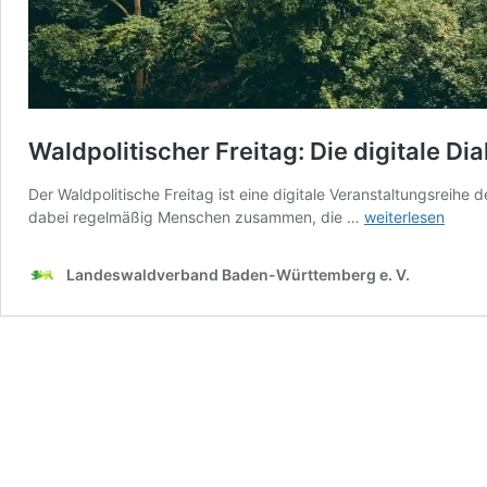
Waldpolitischer Freitag: Die digitale Di
Der Waldpolitische Freitag ist eine digitale Veranstaltungsrei
Waldpolitischer
dabei regelmäßig Menschen zusammen, die …
weiterlesen
Freitag:
Die
Landeswaldverband Baden-Württemberg e. V.
digitale
Dialogreihe